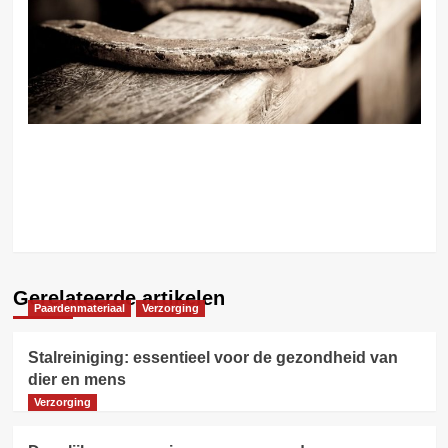
Volgende:
Paardrijden
op de
openbare
weg
Gerelateerde artikelen
Paardenmateriaal
Verzorging
Stalreiniging: essentieel voor de gezondheid van
dier en mens
Verzorging