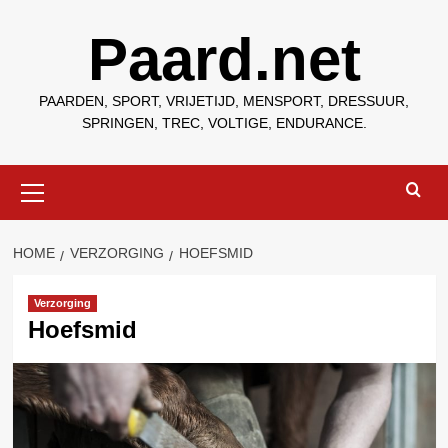
Ga
Paard.net
naar
de
inhoud
PAARDEN, SPORT, VRIJETIJD, MENSPORT, DRESSUUR,
SPRINGEN, TREC, VOLTIGE, ENDURANCE.
Primair
menu
HOME
VERZORGING
HOEFSMID
Verzorging
Hoefsmid