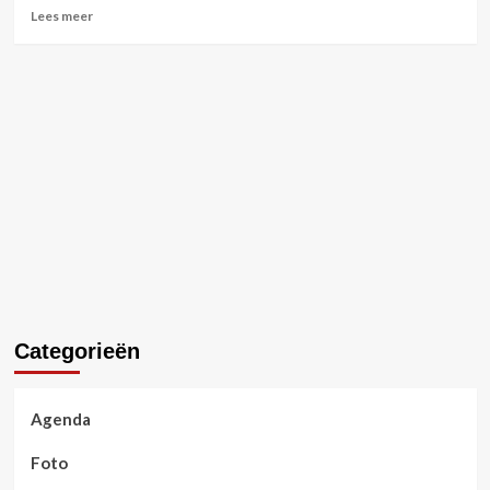
Lees
Lees meer
meer
over
Paardenliefhebbers
kijken
uit
naar
Flanders
Horse
Expo
2019
Categorieën
Agenda
Foto