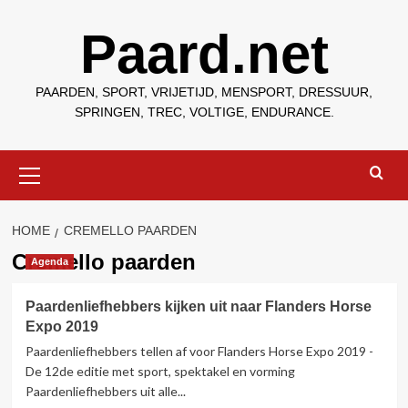
Ga
Paard.net
naar
de
inhoud
PAARDEN, SPORT, VRIJETIJD, MENSPORT, DRESSUUR,
SPRINGEN, TREC, VOLTIGE, ENDURANCE.
Primair
menu
HOME
CREMELLO PAARDEN
Cremello paarden
Agenda
Paardenliefhebbers kijken uit naar Flanders Horse
Expo 2019
Paardenliefhebbers tellen af voor Flanders Horse Expo 2019 -
De 12de editie met sport, spektakel en vorming
Paardenliefhebbers uit alle...