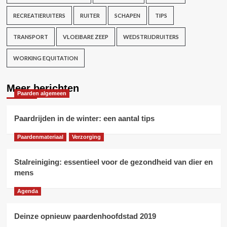
RECREATIERUITERS
RUITER
SCHAPEN
TIPS
TRANSPORT
VLOEIBARE ZEEP
WEDSTRIJDRUITERS
WORKING EQUITATION
Meer berichten
Paarden algemeen
Paardrijden in de winter: een aantal tips
Paardenmateriaal
Verzorging
Stalreiniging: essentieel voor de gezondheid van dier en
mens
Agenda
Deinze opnieuw paardenhoofdstad 2019