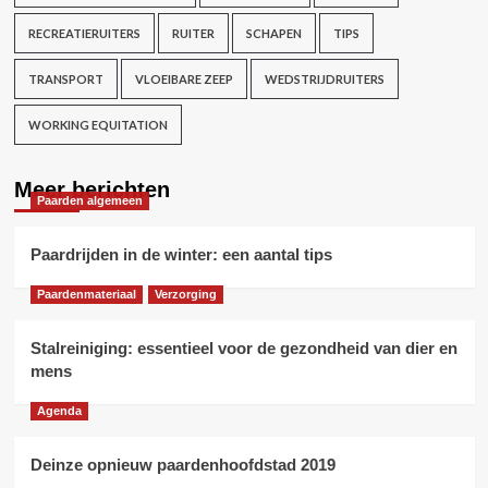
RECREATIERUITERS
RUITER
SCHAPEN
TIPS
TRANSPORT
VLOEIBARE ZEEP
WEDSTRIJDRUITERS
WORKING EQUITATION
Meer berichten
Paarden algemeen
Paardrijden in de winter: een aantal tips
Paardenmateriaal
Verzorging
Stalreiniging: essentieel voor de gezondheid van dier en
mens
Agenda
Deinze opnieuw paardenhoofdstad 2019