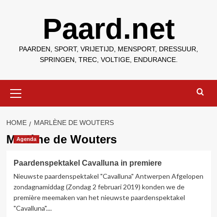
Ga
Paard.net
naar
de
inhoud
PAARDEN, SPORT, VRIJETIJD, MENSPORT, DRESSUUR,
SPRINGEN, TREC, VOLTIGE, ENDURANCE.
Primair
menu
HOME
MARLÈNE DE WOUTERS
Marlène de Wouters
Agenda
Paardenspektakel Cavalluna in premiere
Nieuwste paardenspektakel "Cavalluna" Antwerpen Afgelopen
zondagnamiddag (Zondag 2 februari 2019) konden we de
première meemaken van het nieuwste paardenspektakel
"Cavalluna"....