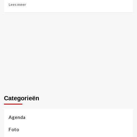
Lees
Lees meer
meer
over
Paardenspektakel
Cavalluna
in
premiere
Categorieën
Agenda
Foto