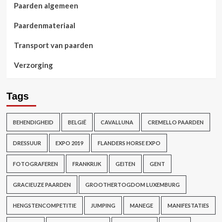
Paarden algemeen
Paardenmateriaal
Transport van paarden
Verzorging
Tags
BEHENDIGHEID
BELGIË
CAVALLUNA
CREMELLO PAARDEN
DRESSUUR
EXPO 2019
FLANDERS HORSE EXPO
FOTOGRAFEREN
FRANKRIJK
GEITEN
GENT
GRACIEUZE PAARDEN
GROOTHERTOGDOM LUXEMBURG
HENGSTENCOMPETITIE
JUMPING
MANEGE
MANIFESTATIES