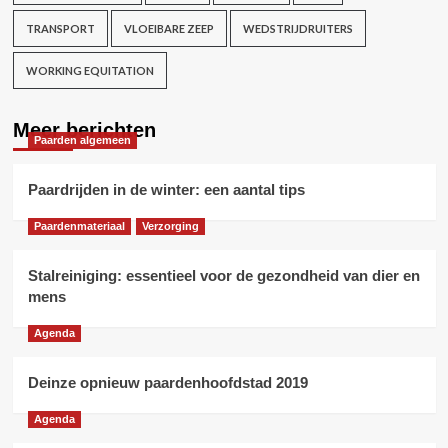
TRANSPORT
VLOEIBARE ZEEP
WEDSTRIJDRUITERS
WORKING EQUITATION
Meer berichten
Paarden algemeen
Paardrijden in de winter: een aantal tips
Paardenmateriaal
Verzorging
Stalreiniging: essentieel voor de gezondheid van dier en
mens
Agenda
Deinze opnieuw paardenhoofdstad 2019
Agenda