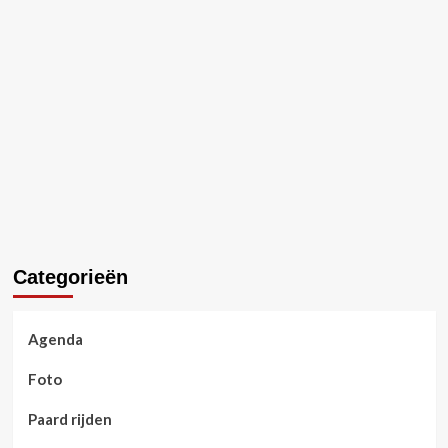
over
Interesse
in
paarden
of
ben
je
dol
op
paarden
Categorieën
Agenda
Foto
Paard rijden