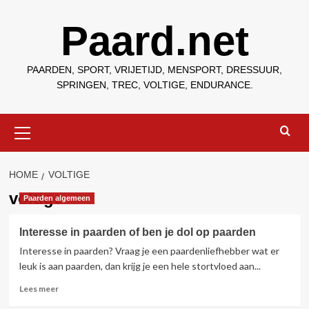
Ga
Paard.net
naar
de
inhoud
PAARDEN, SPORT, VRIJETIJD, MENSPORT, DRESSUUR,
SPRINGEN, TREC, VOLTIGE, ENDURANCE.
Primair
menu
HOME
VOLTIGE
voltige
Paarden algemeen
Interesse in paarden of ben je dol op paarden
Interesse in paarden? Vraag je een paardenliefhebber wat er
leuk is aan paarden, dan krijg je een hele stortvloed aan...
Lees
Lees meer
meer